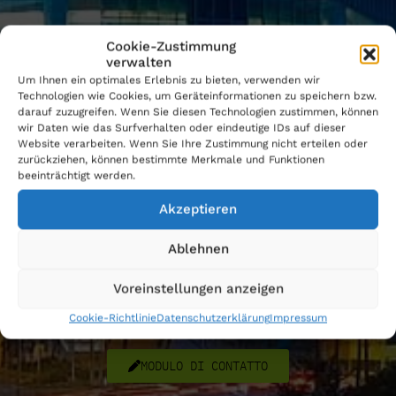
Cookie-Zustimmung
verwalten
Um Ihnen ein optimales Erlebnis zu bieten, verwenden wir
Technologien wie Cookies, um Geräteinformationen zu speichern bzw.
darauf zuzugreifen. Wenn Sie diesen Technologien zustimmen, können
Contattateci
wir Daten wie das Surfverhalten oder eindeutige IDs auf dieser
Website verarbeiten. Wenn Sie Ihre Zustimmung nicht erteilen oder
zurückziehen, können bestimmte Merkmale und Funktionen
beeinträchtigt werden.
Akzeptieren
SWISS OFFICE
Telefon
: +41 (0)71 534 24 06
Ablehnen
Adresse
: P2Data GmbH
Müligässli 1,
CH-8598 Bottighofen
Voreinstellungen anzeigen
Email
: info(at)p2data.com
Cookie-Richtlinie
Datenschutzerklärung
Impressum
MODULO DI CONTATTO